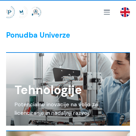
Ponudba Univerze
Tehnologije
Potencialne inovacije na voljo za
licenciranje in nadaljnji razvoj