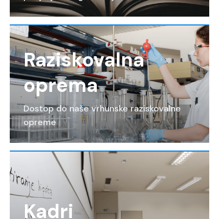
Raziskovalna
oprema
Dostop do naše vrhunske raziskovalne
opreme
Kadri