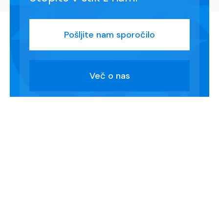
Pošljite nam sporočilo
Več o nas
Krepimo sodelovanje med
univerzo in okoljem.