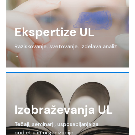
Ekspertize UL
Raziskovanje, svetovanje, izdelava analiz
…
Izobraževanja UL
Tečaji, seminarji, usposabljanja za
podjetja in organizacije